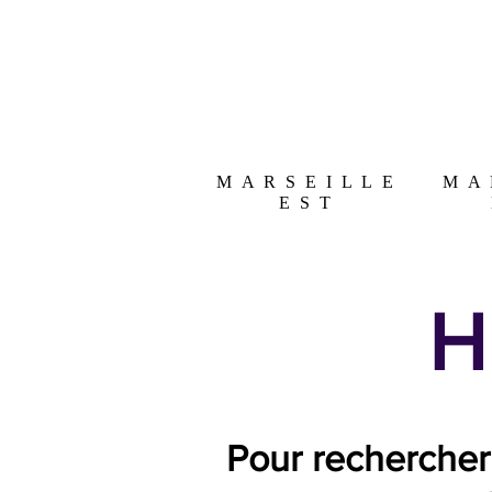
Seillons
Brue-Auriac
Varages
MARSEILLE
MA
EST
H
Pour rechercher