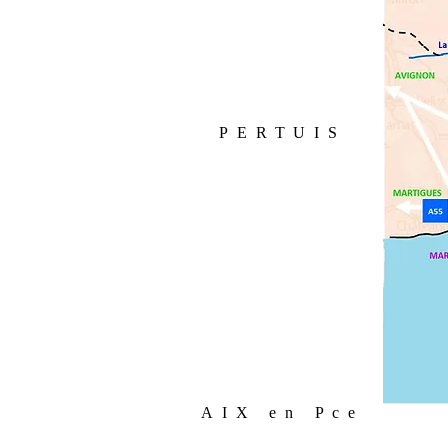
PERTUIS
(50 mn)
Par A8 sortie 34 puis voir St
Maximin
Par D7N dir. Nice jusqu'à
AIX en Pce
St Maximin