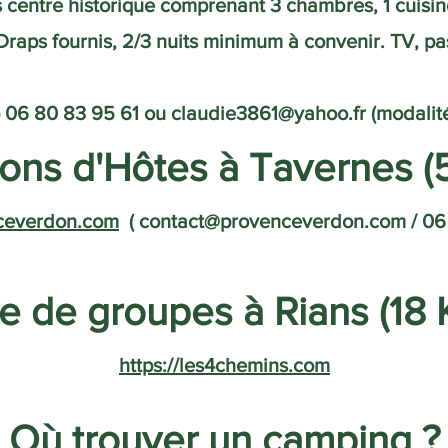
s centre historique comprenant 3 chambres, 1 cuisin
 Draps fournis, 2/3 nuits minimum à convenir. TV, pa
 06 80 83 95 61 ou
claudie3861@yahoo.fr
(modalité
ons d'Hôt
es à Tavernes (
ceve
rdon.com
(
contact@provenceverdon.com
/ 06
te de groupes à Rians (18 
https://les4chemins.com
Où trouver un camping ?