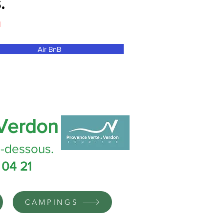
.
n
Air BnB
 Verdon
i-dessous.
 04 21
CAMPINGS