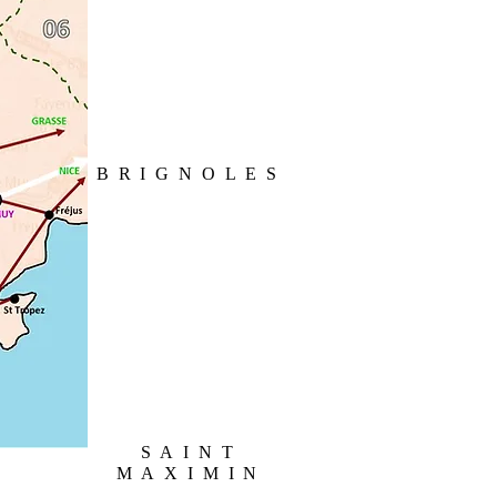
(35 mn)
BRIGNOLES
· Le Val
· Chateauvert
· Barjols
· Tavernes
Varages
SAINT
MAXIMIN