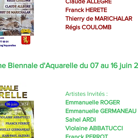
Claude ALLEGRE
Franck HERETE
Thierry de MARICHALAR
Régis COULOMB
me Biennale d'Aquarelle du 07 au 16 juin 
Artistes Invités :
Emmanuelle ROGER
Emmanuelle GERMANEAU
Sahel ARDI
Violaine ABBATUCCI
Franck PERROT